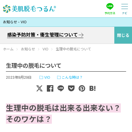
予約方法
ナビ
7つの特徴とお約束
お知らせ - VIO
美肌脱毛について
感染予防対策・衛生管理について
閉じる
メニュー
ホーム
お知らせ
VIO
生理中の脱毛について
お客様の声
生理中の脱毛について
Q&A
2023年9月29日
VIO
こんな時は？
お知らせ
サロン案内
生理中の脱毛は出来る出来ない？
そのワケは？
美肌脱毛つるん®へのご予約はLINEで